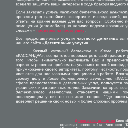
всецело защитить ваши интересы в ходе бракоразводного 
Если
заказать услуги частного детективного агентст
провести ряд важнейших экспертиз и исследований, ко
ответы на крайне важные для вас вопросы. О
собенно п
помещения (автомобиля) на наличие подслушивающих уст
словами –
проверка на прослушку
.
Все предоставляемые
услуги частного детектива
вы м
нашего сайта «
Детективные услуги».
Каждый
частный детектив в Киеве
, рабо
«КАССАНДРА», всегда готов пересмотреть свой график и 
того, чтобы внимательно выслушать Вас и предложи
варианты решения проблем на условиях полной конфиде
приумножение своего авторитета, поэтому честность, по
являются для нас главными принципами в работе. Благо
своему делу
в Киеве детективное агентство
«КАСС
сфере предоставления детективных услуг, пользуется з
украинских и заграничных коллег. Заказчики, которые во
детективного агентства
, становятся нашими по
последующем у них не возникает вопрос: "Где
нанят
доверяют решение своих новых и более сложных проблем
Детективное агентство
Киев «
страницах своего сайта. Агентство 