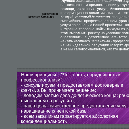
"
Лучшее детективное агентство Ук
на комплексном предоставлении
услуг 
помощи
,
охранных услуг
,
бизнескон
информационно-аналитических и эксп
Детективное
Агенство Кассандра
Каждый
частный детектив
, специали
высочайшем профессиональном уров
услуги по решению Вашей проблемы. Н
и Украине способно найти выходы из р
этом выполнить работу на условиях по
обратившись в детективное агентств
нанять частного детектива
- професси
нашей идеальной репутации говорят дру
а не мы самовосхваляемся, как это дела
Наши принципы – "Честность, порядочность и
профессионализм":
- консультируем и предоставляем достоверные
факты, а Вы принимаете решение;
- доводим взятые дела до логического конца: раб
выполняем на результат;
- наша цель - качественное предоставление услуг,
наращивание клиентской базы;
- всем заказчикам гарантируется абсолютная
конфиденциальность