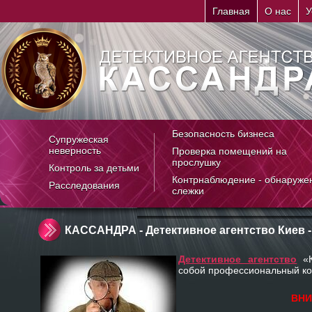
Главная
О нас
У
Безопасность бизнеса
Супружеская
неверность
Проверка помещений на
прослушку
Контроль за детьми
Контрнаблюдение - обнаруже
Расследования
слежки
КАССАНДРА - Детективное агентство Киев -
Детективное агентство
«
собой профессиональный ко
ВНИ