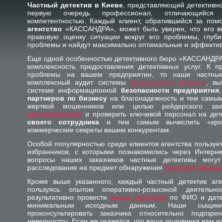
Частный детектив в Киеве
, представляющий детективн
первую очередь профессионал, отличающийся
компетентностью. Каждый клиент, обратившийся за по
агентство
«КАССАНДРА», может быть уверен, что его в
правовую оценку ситуации вокруг его проблемы, глуби
проблемы и найдут максимально оптимальные и эффектив
Еще одной особенностью детективного бюро «КАССАНДРА»
комплексность предоставления детективных услуг. К п
проблемы на вашем предприятии, то наши частные
комплексный аудит системы
безопасности бизнеса
, вы
системе информационной
безопасности предприятия
партнеров по бизнесу
на благонадежность и тем самым
жертвой мошенников или целью рейдерского захв
расследование
и проверить ключевой персонал на де
своего сотрудника
и тем самым вычислить «крот
коммерческие секреты вашим конкурентам.
Особой популярностью среди клиентов агентства пользуе
избранников, с которыми познакомились через Интерне
вопросы наших заказчиков частные детективы могут
расследование на предмет обнаружения
брачных афери
Кроме выше указанного, каждый частный детектив аг
пользуясь опытом оперативно-розыскной деятельн
результативно провести
поиск человека
по ФИО и дате
минимальным исходным данным. Наши сыщики
проконсультировать заказчика относительно подоз
неверности
. Если же окажется, что ваша половинка вам и