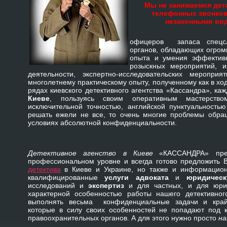
Мы не занимаемся дет
телефонных звонков
незаконными вид
офицеров запаса спецс
органов, обладающих огром
опыта и умения эффективн
розыскных мероприятий, и
деятельности, экспертно-исследовательских мероприя
многолетнему практическому опыту, полученному как в хо
рядах киевского детективного агентства «Кассандра», ка
Киеве
, пользуясь своим оперативным мастерств
исключительной точностью, английской пунктуальность
решать ежели не все, то очень многие проблемы обра
условиях абсолютной конфиденциальности.
Детективное агенство в Киеве
«КАССАНДРА» пре
профессиональном уровне и всегда готово предложить 
детектива
в Киеве и Украине, но также и информацион
квалифицированные
услуги адвоката
и
юридичес
исследований и
экспертиз
и для частных, и для юрид
характерной особенностью работы нашего детективног
выполнять весьма
конфиденциальные задачи
и кра
которые в силу своих особенностей не попадают под 
правоохранительных органов. А для этого нужно просто
на